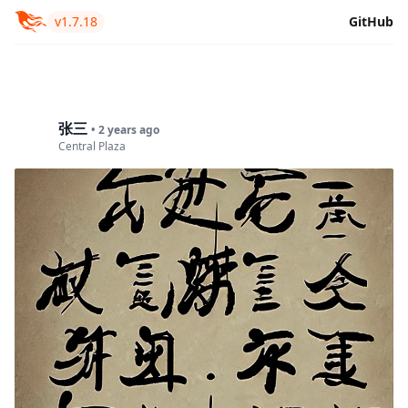
v1.7.18
GitHub
张三
• 2 years ago
Central Plaza